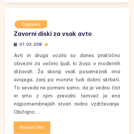
Trgovina
Zavorni diski za vsak avto
07. 03. 2018
Avti in druga vozila so danes praktično
obvezni za večino ljudi, ki živijo v modernih
državah. Že skoraj vsak posameznik ima
svojega, zanj pa morate tudi dobro skrbeti.
To seveda ne pomeni samo, da je vedno čist
in smo z njim previdni, temveč je ena
najpomembnejših stvari redno vzdrževanje.
Običajno …
Preberi Več