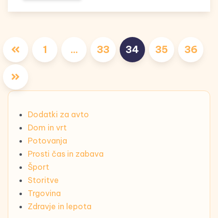
Številčenje
1
…
33
34
35
36
prispevkov
Dodatki za avto
Dom in vrt
Potovanja
Prosti čas in zabava
Šport
Storitve
Trgovina
Zdravje in lepota