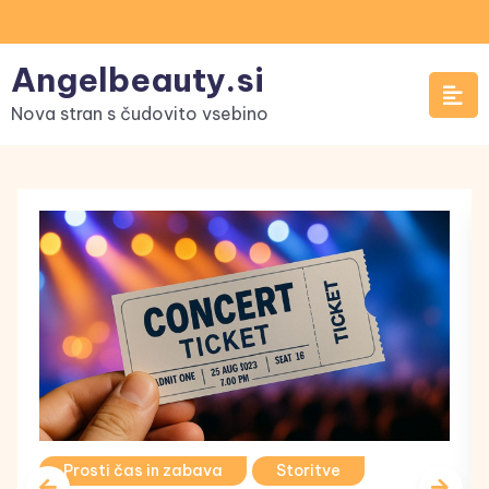
Skip
to
Angelbeauty.si
content
Nova stran s čudovito vsebino
Prosti čas in zabava
Storitve