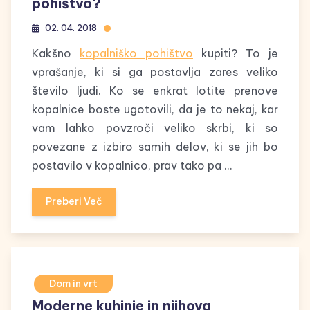
pohištvo?
02. 04. 2018
Kakšno
kopalniško pohištvo
kupiti? To je
vprašanje, ki si ga postavlja zares veliko
število ljudi. Ko se enkrat lotite prenove
kopalnice boste ugotovili, da je to nekaj, kar
vam lahko povzroči veliko skrbi, ki so
povezane z izbiro samih delov, ki se jih bo
postavilo v kopalnico, prav tako pa …
Preberi Več
Dom in vrt
Moderne kuhinje in njihova