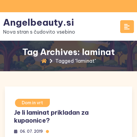
Skip
to
Angelbeauty.si
content
Nova stran s čudovito vsebino
Tag Archives: laminat
Tagged "laminat"
Dom in vrt
Je li laminat prikladan za
kupaonice?
06. 07. 2019