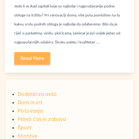
Jeste li se ikad zapitali koje su najbolje i najprodavanije podne
obloge na tržištu? Pri renovaciji doma, više puta pomislimo na to
kakvu vrstu podnih obloga je najbolje da odaberemo. Bilo da je
riječ o parketima, vinilu, pločicama, laminat je još uvijek jedan od
…
najpopularnijih odabira. Široku paletu i kvalitetan
Read More
Dodatki za avto
Dom in vrt
Potovanja
Prosti čas in zabava
Šport
Storitve