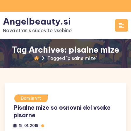
Skip
to
Angelbeauty.si
content
Nova stran s čudovito vsebino
Tag Archives: pisalne mize
Tagged "pisalne mize"
Dom in vrt
Pisalne mize so osnovni del vsake
pisarne
18. 01. 2018