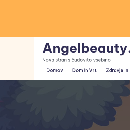
Skip
to
content
Angelbeauty.
Nova stran s čudovito vsebino
Domov
Dom In Vrt
Zdravje In