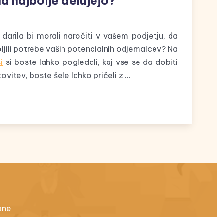
a najbolje delujejo?
 darila bi morali naročiti v vašem podjetju, da
oljili potrebe vaših potencialnih odjemalcev? Na
i
si boste lahko pogledali, kaj vse se da dobiti
vitev, boste šele lahko pričeli z …
ane