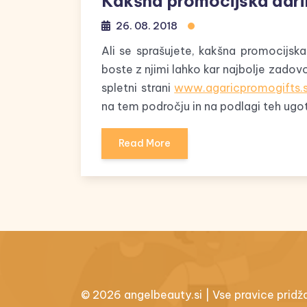
Kakšna promocijska daril
26. 08. 2018
Ali se sprašujete, kakšna promocijska
boste z njimi lahko kar najbolje zadov
spletni strani
www.agaricpromogifts.s
na tem področju in na podlagi teh ugoto
Read More
© 2026 angelbeauty.si | Vse pravice pridž