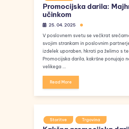
Promocijska darila: Majh
učinkom
25. 04. 2025
V poslovnem svetu se večkrat srečamo 
svojim strankam in poslovnim partnerj
izdelek uporaben, hkrati pa želimo s t
Promocijska darila, kakršne ponujajo 
velikega …
Read More
Storitve
Trgovina