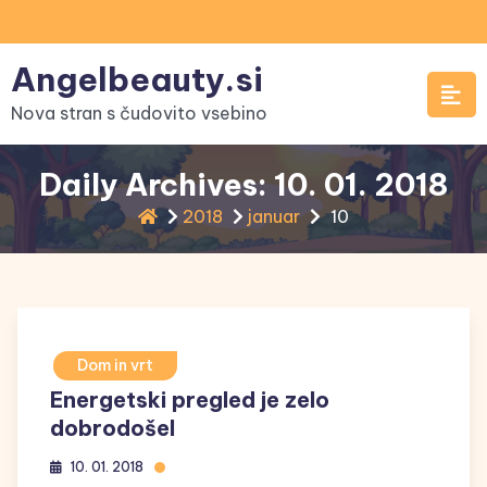
Skip
to
Angelbeauty.si
content
Nova stran s čudovito vsebino
Daily Archives: 10. 01. 2018
2018
januar
10
Dom in vrt
Energetski pregled je zelo
dobrodošel
10. 01. 2018