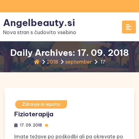
Skip
to
Angelbeauty.si
content
Nova stran s čudovito vsebino
Daily Archives: 17. 09. 2018
2018
september
17
Zdravje in lepota
Fizioterapija
17. 09. 2018
Imate težave po poškodbi ali pa okrevate po