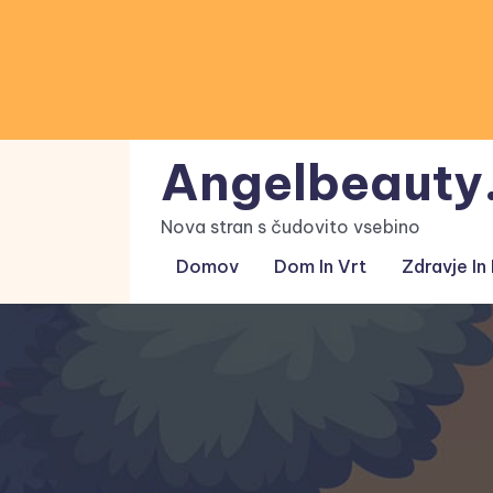
Skip
to
content
Angelbeauty.
Nova stran s čudovito vsebino
Domov
Dom In Vrt
Zdravje In