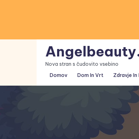
Skip
to
content
Angelbeauty.
Nova stran s čudovito vsebino
Domov
Dom In Vrt
Zdravje In