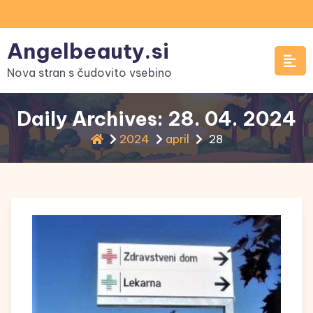
Skip
to
Angelbeauty.si
content
Nova stran s čudovito vsebino
Daily Archives: 28. 04. 2024
2024
april
28