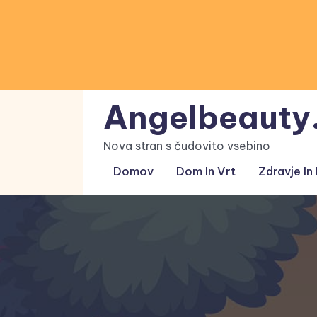
Skip
to
content
Angelbeauty.
Nova stran s čudovito vsebino
Domov
Dom In Vrt
Zdravje In