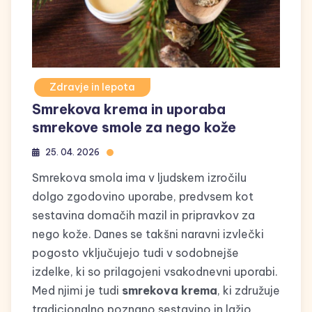
Zdravje in lepota
Smrekova krema in uporaba
smrekove smole za nego kože
25. 04. 2026
Smrekova smola ima v ljudskem izročilu
dolgo zgodovino uporabe, predvsem kot
sestavina domačih mazil in pripravkov za
nego kože. Danes se takšni naravni izvlečki
pogosto vključujejo tudi v sodobnejše
izdelke, ki so prilagojeni vsakodnevni uporabi.
Med njimi je tudi
smrekova krema
, ki združuje
tradicionalno poznano sestavino in lažjo