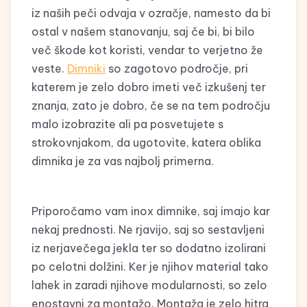
iz naših peči odvaja v ozračje, namesto da bi
ostal v našem stanovanju, saj če bi, bi bilo
več škode kot koristi, vendar to verjetno že
veste.
Dimniki
so zagotovo področje, pri
katerem je zelo dobro imeti več izkušenj ter
znanja, zato je dobro, če se na tem področju
malo izobrazite ali pa posvetujete s
strokovnjakom, da ugotovite, katera oblika
dimnika je za vas najbolj primerna.
Priporočamo vam inox dimnike, saj imajo kar
nekaj prednosti. Ne rjavijo, saj so sestavljeni
iz nerjavečega jekla ter so dodatno izolirani
po celotni dolžini. Ker je njihov material tako
lahek in zaradi njihove modularnosti, so zelo
enostavni za montažo. Montaža je zelo hitra