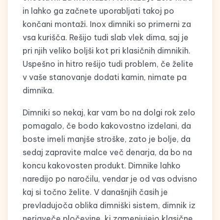
in lahko ga začnete uporabljati takoj po
končani montaži. Inox dimniki so primerni za
vsa kurišča. Rešijo tudi slab vlek dima, saj je
pri njih veliko boljši kot pri klasičnih dimnikih.
Uspešno in hitro rešijo tudi problem, če želite
v vaše stanovanje dodati kamin, nimate pa
dimnika.
Dimniki so nekaj, kar vam bo na dolgi rok zelo
pomagalo, če bodo kakovostno izdelani, da
boste imeli manjše stroške, zato je bolje, da
sedaj zapravite malce več denarja, da bo na
koncu kakovosten produkt. Dimnike lahko
naredijo po naročilu, vendar je od vas odvisno
kaj si točno želite. V današnjih časih je
prevladujoča oblika dimniški sistem, dimnik iz
nerjaveče pločevine, ki zamenjujejo klasične