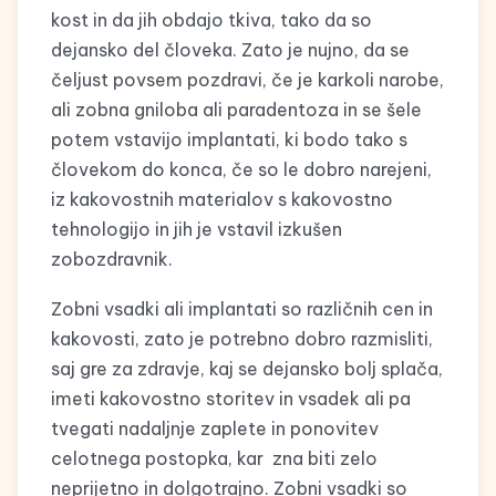
kost in da jih obdajo tkiva, tako da so
dejansko del človeka. Zato je nujno, da se
čeljust povsem pozdravi, če je karkoli narobe,
ali zobna gniloba ali paradentoza in se šele
potem vstavijo implantati, ki bodo tako s
človekom do konca, če so le dobro narejeni,
iz kakovostnih materialov s kakovostno
tehnologijo in jih je vstavil izkušen
zobozdravnik.
Zobni vsadki ali implantati so različnih cen in
kakovosti, zato je potrebno dobro razmisliti,
saj gre za zdravje, kaj se dejansko bolj splača,
imeti kakovostno storitev in vsadek ali pa
tvegati nadaljnje zaplete in ponovitev
celotnega postopka, kar zna biti zelo
neprijetno in dolgotrajno. Zobni vsadki so