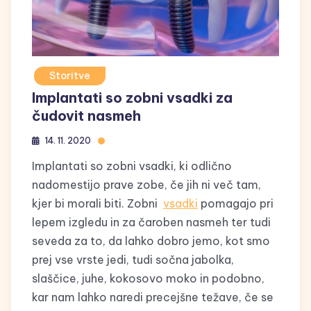
Storitve
Implantati so zobni vsadki za
čudovit nasmeh
14. 11. 2020
Implantati so zobni vsadki, ki odlično
nadomestijo prave zobe, če jih ni več tam,
kjer bi morali biti. Zobni
vsadki
pomagajo pri
lepem izgledu in za čaroben nasmeh ter tudi
seveda za to, da lahko dobro jemo, kot smo
prej vse vrste jedi, tudi sočna jabolka,
slaščice, juhe, kokosovo moko in podobno,
kar nam lahko naredi precejšne težave, če se