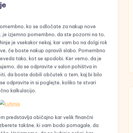
je
ko pomembno, ko se odločate za nakup nove
, je izjemno pomembno, da ste pozorni na to,
hinje je vsekakor nekaj, kar vam bo na dolgi rok
žave, če boste nakup opravili slabo. Pomembno
 seveda tako, kot se spodobi. Ker vemo, da je
jemo, da se odpravite v salon pohištva in
ti, da boste dobili občutek o tem, kaj bi bilo
e odpravite in si poglejte, koliko te stvari
nčno kalkulacijo.
em predstavlja običajno kar velik finančni
izberete takšne, ki vam bodo pomagale, da