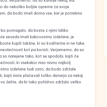
išča. Verjamemo, da so kuhinje nekaj, kar
o do nekoliko boljše opreme za svoje
tem, da bodo imeli doma vse, kar je potrebno
m bo pomagalo, da boste z njimi lahko
boste seveda imeli kakovostno izdelane, je
oste kupili takšne, ki so kvalitetne in ne take,
 nevšečnosti kot pa koristi. Verjamemo, da so
so narejene tako, kot se spodobi, kajti če
šečnosti, ki vsekakor niso ravno najbolj
ostno izdelane tudi zato, da bodo zdržale
i, kajti niste plačevali toliko denarja za nekaj
vo želite, da bi tako pohištvo zdržalo veliko