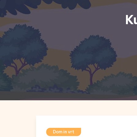
K
Dom in vrt