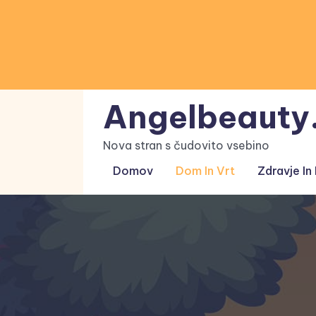
Skip
to
content
Angelbeauty.
Nova stran s čudovito vsebino
Domov
Dom In Vrt
Zdravje In