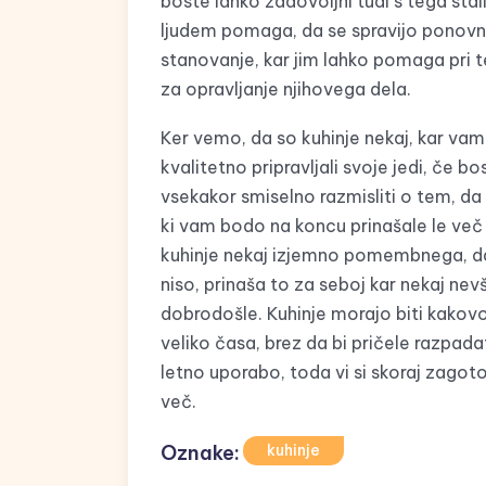
boste lahko zadovoljni tudi s tega stal
ljudem pomaga, da se spravijo ponovn
stanovanje, kar jim lahko pomaga pri 
za opravljanje njihovega dela.
Ker vemo, da so kuhinje nekaj, kar va
kvalitetno pripravljali svoje jedi, če 
vsekakor smiselno razmisliti o tem, da b
ki vam bodo na koncu prinašale le več
kuhinje nekaj izjemno pomembnega, da 
niso, prinaša to za seboj kar nekaj nev
dobrodošle. Kuhinje morajo biti kakov
veliko časa, brez da bi pričele razpadat
letno uporabo, toda vi si skoraj zagoto
več.
Oznake:
kuhinje