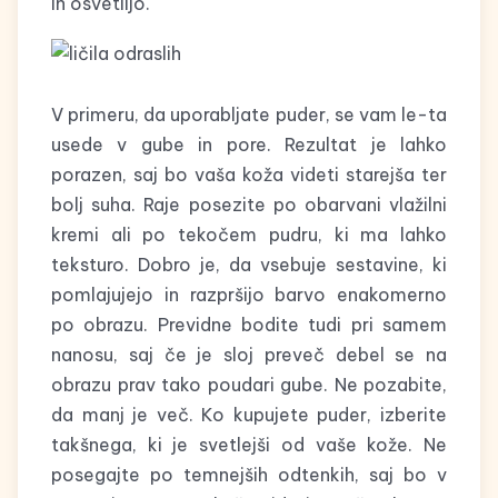
in osvetlijo.
V primeru, da uporabljate puder, se vam le-ta
usede v gube in pore. Rezultat je lahko
porazen, saj bo vaša koža videti starejša ter
bolj suha. Raje posezite po obarvani vlažilni
kremi ali po tekočem pudru, ki ma lahko
teksturo. Dobro je, da vsebuje sestavine, ki
pomlajujejo in razpršijo barvo enakomerno
po obrazu. Previdne bodite tudi pri samem
nanosu, saj če je sloj preveč debel se na
obrazu prav tako poudari gube. Ne pozabite,
da manj je več. Ko kupujete puder, izberite
takšnega, ki je svetlejši od vaše kože. Ne
posegajte po temnejših odtenkih, saj bo v