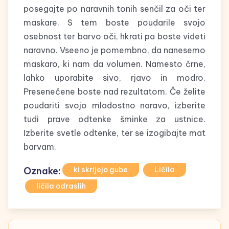
posegajte po naravnih tonih senčil za oči ter
maskare. S tem boste poudarile svojo
osebnost ter barvo oči, hkrati pa boste videti
naravno. Vseeno je pomembno, da nanesemo
maskaro, ki nam da volumen. Namesto črne,
lahko uporabite sivo, rjavo in modro.
Presenečene boste nad rezultatom. Če želite
poudariti svojo mladostno naravo, izberite
tudi prave odtenke šminke za ustnice.
Izberite svetle odtenke, ter se izogibajte mat
barvam.
Oznake:
ki skrijejo gube
Ličila
ličila odraslih