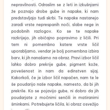
nepravilnosti. Odraslim se z leti in izkušnjami
že poznajo drobe gube in napake, ki nam
predstavljajo tudi skrbi. Te napake nastanejo
zaradi vrste neprespanih noči, slabe nege in
podobnih razlogov. Ko se te napake
razkrijejo, jih običajno popravimo z ličili. Pri
tem ni pomembno katere vrste ličil
uporabljamo, vendar je bolj pomembna izbira
barv, ki jih nanašamo na obraz. Pravi izbor ličil
lahko dobro prekrije gube, pigment kože,
povešenost in nam da edinstven sijaj.
Kakorkoli, če je izbor ličil napačen, nam te le
še poudarijo naše napake, namesto, da bi jih
prekrile. Ko se pojavijo gube, ni dobro da jih
poudarjate z močnimi senčili in matiranimi
šminkami. Potrebujete ličila, ki obraz osvežijo