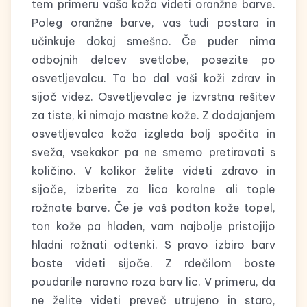
tem primeru vaša koža videti oranžne barve.
Poleg oranžne barve, vas tudi postara in
učinkuje dokaj smešno. Če puder nima
odbojnih delcev svetlobe, posezite po
osvetljevalcu. Ta bo dal vaši koži zdrav in
sijoč videz. Osvetljevalec je izvrstna rešitev
za tiste, ki nimajo mastne kože. Z dodajanjem
osvetljevalca koža izgleda bolj spočita in
sveža, vsekakor pa ne smemo pretiravati s
količino. V kolikor želite videti zdravo in
sijoče, izberite za lica koralne ali tople
rožnate barve. Če je vaš podton kože topel,
ton kože pa hladen, vam najbolje pristojijo
hladni rožnati odtenki. S pravo izbiro barv
boste videti sijoče. Z rdečilom boste
poudarile naravno roza barv lic. V primeru, da
ne želite videti preveč utrujeno in staro,