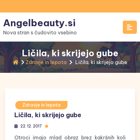
Skip
to
Angelbeauty.si
content
Nova stran s čudovito vsebino
Ličila, ki skrijejo gube
Zdravje in lepota
Ličila, ki skrijejo gube
Zdravje in lepota
Ličila, ki skrijejo gube
22. 12. 2017
Otroci imajo mlad obraz brez kakršnih koli