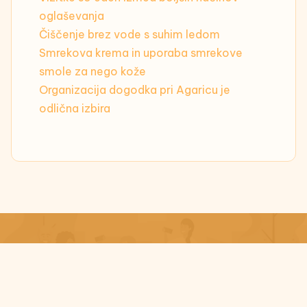
oglaševanja
Čiščenje brez vode s suhim ledom
Smrekova krema in uporaba smrekove
smole za nego kože
Organizacija dogodka pri Agaricu je
odlična izbira
© 2026 angelbeauty.si | Vse pravice pridžane