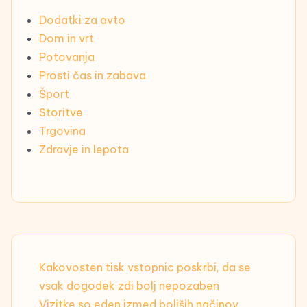
Dodatki za avto
Dom in vrt
Potovanja
Prosti čas in zabava
Šport
Storitve
Trgovina
Zdravje in lepota
Kakovosten tisk vstopnic poskrbi, da se
vsak dogodek zdi bolj nepozaben
Vizitke so eden izmed boljših načinov