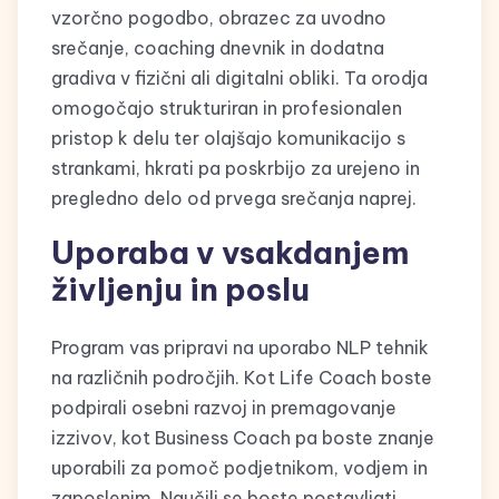
vzorčno pogodbo, obrazec za uvodno
srečanje, coaching dnevnik in dodatna
gradiva v fizični ali digitalni obliki. Ta orodja
omogočajo strukturiran in profesionalen
pristop k delu ter olajšajo komunikacijo s
strankami, hkrati pa poskrbijo za urejeno in
pregledno delo od prvega srečanja naprej.
Uporaba v vsakdanjem
življenju in poslu
Program vas pripravi na uporabo NLP tehnik
na različnih področjih. Kot Life Coach boste
podpirali osebni razvoj in premagovanje
izzivov, kot Business Coach pa boste znanje
uporabili za pomoč podjetnikom, vodjem in
zaposlenim. Naučili se boste postavljati