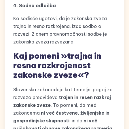
4. Sodna odločba
Ko sodišče ugotovi, da je zakonska zveza
trajno in resno razkrojena, izda sodbo o
razvezi. Z dnem pravnomočnosti sodbe je
zakonska zveza razvezana.
Kaj pomeni »trajna in
resna razkrojenost
zakonske zveze«?
Slovenska zakonodaja kot temeljni pogoj za
razvezo predvideva
trajen in resen razkroj
zakonske zveze
. To pomeni, da med
zakoncema
ni več čustvene, življenjske in
gospodinjske skupnosti
, in da
ni več
pričakovati obnove zakonskega razmerja
.