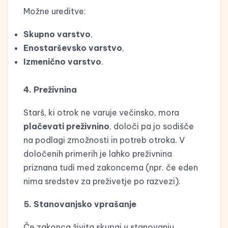
Možne ureditve:
Skupno varstvo
,
Enostarševsko varstvo
,
Izmenično varstvo
.
4. Preživnina
Starš, ki otrok ne varuje večinsko, mora
plačevati preživnino
, določi pa jo sodišče
na podlagi zmožnosti in potreb otroka. V
določenih primerih je lahko preživnina
priznana tudi med zakoncema (npr. če eden
nima sredstev za preživetje po razvezi).
5. Stanovanjsko vprašanje
Če zakonca živita skupaj v stanovanju,