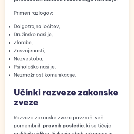
Primeri razlogov:
Dolgotrajna ločitev,
Družinsko nasilje,
Zlorabe,
Zasvojenosti,
Nezvestoba,
Psihološko nasilje,
Nezmožnost komunikacije.
Učinki razveze zakonske
zveze
Razveza zakonske zveze povzroči več
pomembnih
pravnih posledic
, ki se tičejo
različnih vidikov življenja obeh zakoncev in