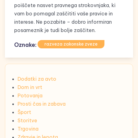
poiščete nasvet pravnega strokovnjaka, ki
vam bo pomagal zaščititi vaše pravice in
interese. Ne pozabite – dobro informiran
posameznik je tudi bolje zaščiten.
Oznake:
razveza zakonske zveze
Dodatki za avto
Dom in vrt
Potovanja
Prosti čas in zabava
Šport
Storitve
Trgovina
Zdravje in lepota