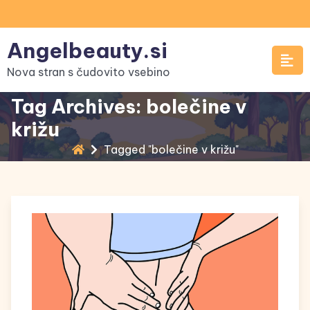
Skip
to
Angelbeauty.si
content
Nova stran s čudovito vsebino
Tag Archives: bolečine v
križu
Tagged "bolečine v križu"