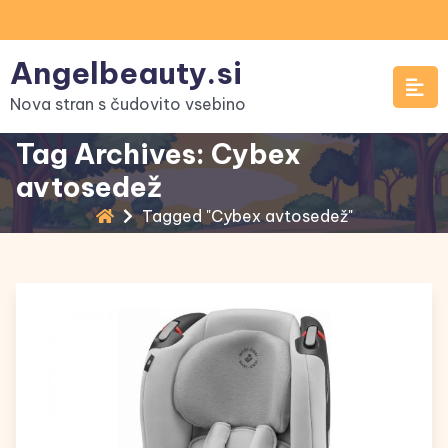
Skip
to
Angelbeauty.si
content
Nova stran s čudovito vsebino
Tag Archives: Cybex
avtosedež
Tagged "Cybex avtosedež"