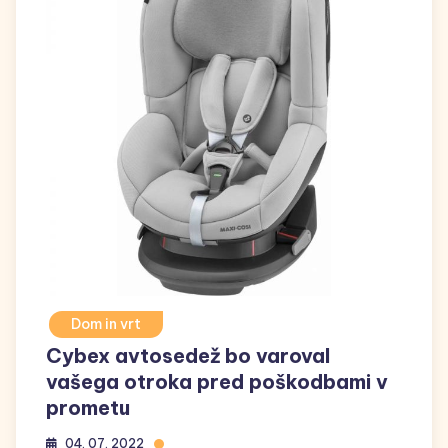
Dom in vrt
Cybex avtosedež bo varoval
vašega otroka pred poškodbami v
prometu
04. 07. 2022