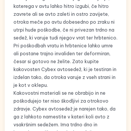
katerega v avtu lahko hitro izgubi, če hitro
zavrete ali se avto zaleti in ostro zavijete,
otroka meče po avtu dobesedno po zraku ni
utrpi hude poškodbe, če ni privezan trdno na
sedež, ki varuje tudi njegov vrat ter hrbtenico.
Pri poškodbah vratu in hrbtenice lahko umre
ali postane trajno invaliden ter deformiran,
česar si gotovo ne želite. Zato kupite
kakovosten Cybex avtosedež, ki je testiran in
izdelan tako, da otroka varuje z vseh strani in
je kot v oklepu.
Kakovostni materiali se ne obrabijo in ne
poškodujejo ter niso škodljivi za otrokovo
zdravje. Cybex avtosedež je narejen tako, da
ga z lahkoto namestite v kateri koli avto z
vsakršnim sedežem. Ima trdno dno in