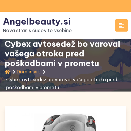
Skip
to
Angelbeauty.si
content
Nova stran s čudovito vsebino
Cybex avtosedež bo varoval
vašega otroka pred
poškodbami v prometu
Dom in vrt
Cybex avtosedež bo varoval vašega otroka pred
poškodbami v prometu