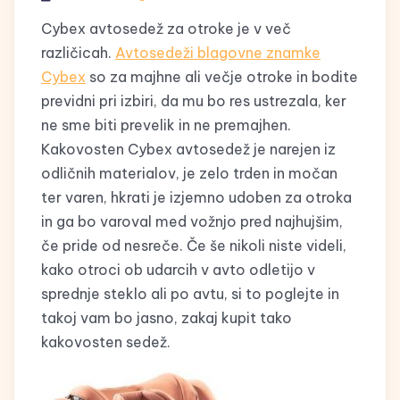
Cybex avtosedež za otroke je v več
različicah.
Avtosedeži blagovne znamke
Cybex
so za majhne ali večje otroke in bodite
previdni pri izbiri, da mu bo res ustrezala, ker
ne sme biti prevelik in ne premajhen.
Kakovosten Cybex avtosedež je narejen iz
odličnih materialov, je zelo trden in močan
ter varen, hkrati je izjemno udoben za otroka
in ga bo varoval med vožnjo pred najhujšim,
če pride od nesreče. Če še nikoli niste videli,
kako otroci ob udarcih v avto odletijo v
sprednje steklo ali po avtu, si to poglejte in
takoj vam bo jasno, zakaj kupit tako
kakovosten sedež.