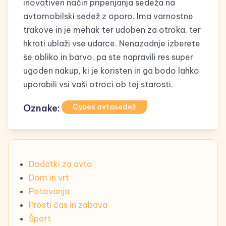
inovativen način pripenjanja sedeža na
avtomobilski sedež z oporo. Ima varnostne
trakove in je mehak ter udoben za otroka, ter
hkrati ublaži vse udarce. Nenazadnje izberete
še obliko in barvo, pa ste napravili res super
ugoden nakup, ki je koristen in ga bodo lahko
uporabili vsi vaši otroci ob tej starosti.
Oznake:
Cybex avtosedež
Dodatki za avto
Dom in vrt
Potovanja
Prosti čas in zabava
Šport