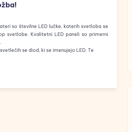
ožba!
teri so številne LED lučke, katerih svetloba se
op svetlobe. Kvalitetni LED paneli so primerni
.
svetlečih se diod, ki se imenujejo LED. Te