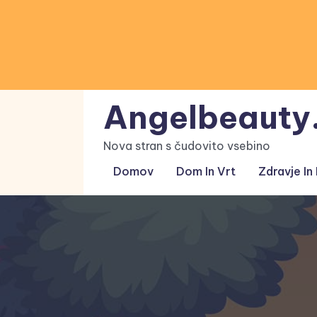
Skip
to
content
Angelbeauty.
Nova stran s čudovito vsebino
Domov
Dom In Vrt
Zdravje In