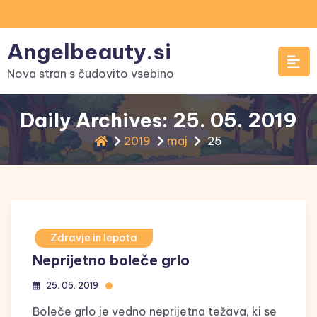
Skip
to
Angelbeauty.si
content
Nova stran s čudovito vsebino
Daily Archives: 25. 05. 2019
2019
maj
25
Zdravje in lepota
Neprijetno boleče grlo
25. 05. 2019
Boleče grlo je vedno neprijetna težava, ki se