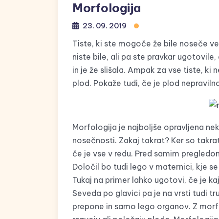
Morfologija
23. 09. 2019
Tiste, ki ste mogoče že bile noseče ve
niste bile, ali pa ste pravkar ugotovil
in je že slišala. Ampak za vse tiste, ki 
plod. Pokaže tudi, če je plod nepravilno
Morfologija je najboljše opravljena n
nosečnosti. Zakaj takrat? Ker so takrat 
če je vse v redu. Pred samim pregledom 
Določil bo tudi lego v maternici, kje s
Tukaj na primer lahko ugotovi, če je k
Seveda po glavici pa je na vrsti tudi t
prepone in samo lego organov. Z morf