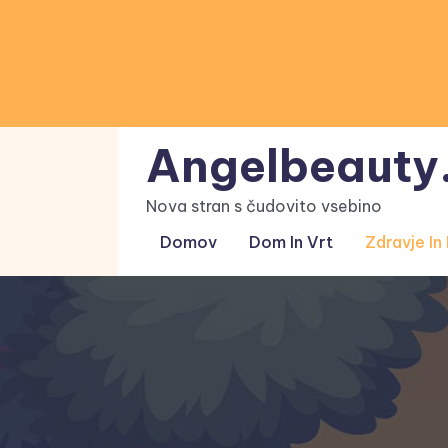
Skip
to
content
Angelbeauty.
Nova stran s čudovito vsebino
Domov
Dom In Vrt
Zdravje In