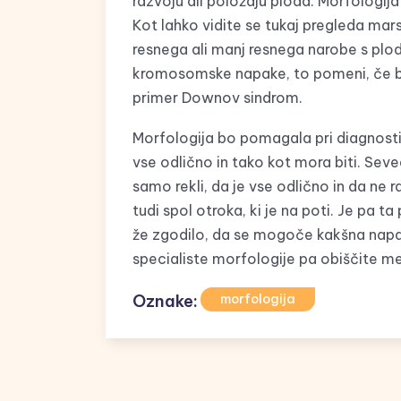
razvoju ali položaju ploda. Morfologija
Kot lahko vidite se tukaj pregleda mars
resnega ali manj resnega narobe s plod
kromosomske napake, to pomeni, če bi 
primer Downov sindrom.
Morfologija bo pomagala pri diagnostik
vse odlično in tako kot mora biti. Se
samo rekli, da je vse odlično in da ne r
tudi spol otroka, ki je na poti. Je pa t
že zgodilo, da se mogoče kakšna napa
specialiste morfologije pa obiščite me
Oznake:
morfologija