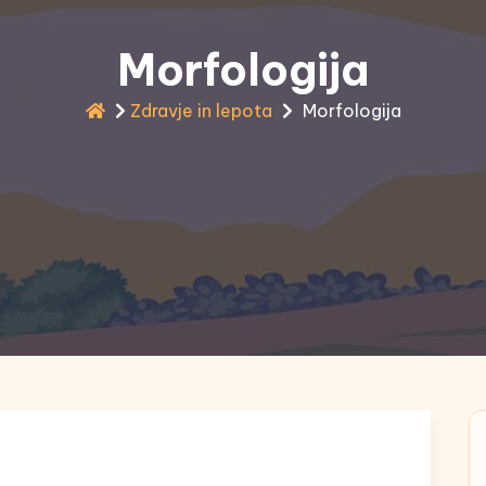
Morfologija
Zdravje in lepota
Morfologija