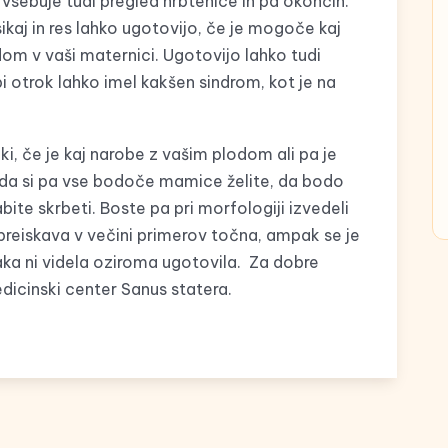
 vsebuje tudi pregled hrbtenice in pa okončin.
ikaj in res lahko ugotovijo, če je mogoče kaj
om v vaši maternici. Ugotovijo lahko tudi
otrok lahko imel kakšen sindrom, kot je na
i, če je kaj narobe z vašim plodom ali pa je
veda si pa vse bodoče mamice želite, da bodo
abite skrbeti. Boste pa pri morfologiji izvedeli
a preiskava v večini primerov točna, ampak se je
ka ni videla oziroma ugotovila. Za dobre
dicinski center Sanus statera.