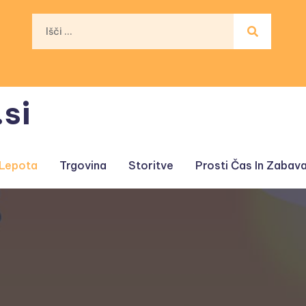
si
 Lepota
Trgovina
Storitve
Prosti Čas In Zabav