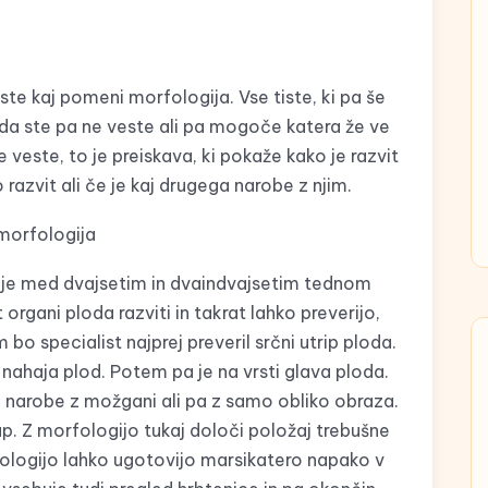
ste kaj pomeni morfologija. Vse tiste, ki pa še
e, da ste pa ne veste ali pa mogoče katera že ve
ne veste, to je preiskava, ki pokaže kako je razvit
 razvit ali če je kaj drugega narobe z njim.
ekje med dvajsetim in dvaindvajsetim tednom
organi ploda razviti in takrat lahko preverijo,
bo specialist najprej preveril srčni utrip ploda.
e nahaja plod. Potem pa je na vrsti glava ploda.
aj narobe z možgani ali pa z samo obliko obraza.
rup. Z morfologijo tukaj določi položaj trebušne
ologijo lahko ugotovijo marsikatero napako v