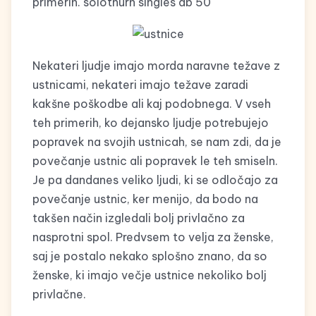
primerih. solothurn singles ab 50
Nekateri ljudje imajo morda naravne težave z
ustnicami, nekateri imajo težave zaradi
kakšne poškodbe ali kaj podobnega. V vseh
teh primerih, ko dejansko ljudje potrebujejo
popravek na svojih ustnicah, se nam zdi, da je
povečanje ustnic ali popravek le teh smiseln.
Je pa dandanes veliko ljudi, ki se odločajo za
povečanje ustnic, ker menijo, da bodo na
takšen način izgledali bolj privlačno za
nasprotni spol. Predvsem to velja za ženske,
saj je postalo nekako splošno znano, da so
ženske, ki imajo večje ustnice nekoliko bolj
privlačne.