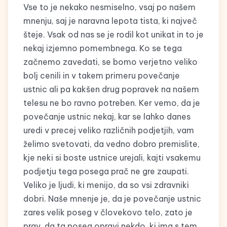
Vse to je nekako nesmiselno, vsaj po našem
mnenju, saj je naravna lepota tista, ki največ
šteje. Vsak od nas se je rodil kot unikat in to je
nekaj izjemno pomembnega. Ko se tega
začnemo zavedati, se bomo verjetno veliko
bolj cenili in v takem primeru povečanje
ustnic ali pa kakšen drug popravek na našem
telesu ne bo ravno potreben. Ker vemo, da je
povečanje ustnic nekaj, kar se lahko danes
uredi v precej veliko različnih podjetjih, vam
želimo svetovati, da vedno dobro premislite,
kje neki si boste ustnice urejali, kajti vsakemu
podjetju tega posega prač ne gre zaupati.
Veliko je ljudi, ki menijo, da so vsi zdravniki
dobri. Naše mnenje je, da je povečanje ustnic
zares velik poseg v človekovo telo, zato je
prav, da ta poseg opravi nekdo, ki ima s tem