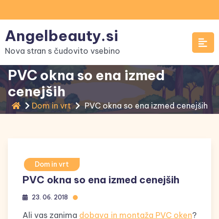
Skip
to
Angelbeauty.si
content
Nova stran s čudovito vsebino
PVC okna so ena izmed
cenejših
Dom in vrt
PVC okna so ena izmed cenejših
Dom in vrt
PVC okna so ena izmed cenejših
23. 06. 2018
Ali vas zanima
dobava in montaža PVC oken
?