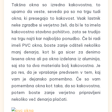
Takšna okna so izredno kakovostna, to
upamo da veste, seveda pa so na trgu tudi
okna, ki presegajo to kakovost. Vsak lastnik
neke zgradbe si verjetno želi, da bi le ta imela
kakovostno stavbno pohištvo, zato se trudijo
na trgu najti kar najboljšo ponudbo. Če bi radi
imeli PVC okna, boste zanje odšteli nekoliko
manj denarja, kot bi ga sicer za denimo
lesena okna ali pa okna izdelana iz aluminija,
saj sta ta dva materiala bolj kakovostna. Je
pa res, da je vprašanje predvsem v tem, kaj
vam je dejansko pomembno. Če so vam
pomembna okna kot taka, da so kakovostna,
potem boste zanje verjetno pripravljeni
nekoliko več denarja plačati.