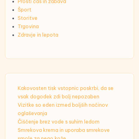
Prosti čas in zabava
Šport
Storitve
Trgovina
Zdravje in lepota
Kakovosten tisk vstopnic poskrbi, da se
vsak dogodek zdi bolj nepozaben
Vizitke so eden izmed boljših načinov
oglaševanja
Čiščenje brez vode s suhim ledom
Smrekova krema in uporaba smrekove
smole za nego kože