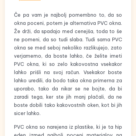
Če pa vam je najbolj pomembno to, da so
okna poceni, potem je alternativa PVC okna.
Že drži, da spadajo med cenejša, toda to še
ne pomeni, da so tudi slaba. Tudi sama PVC
okna se med seboj nekoliko razlikujejo, zato
verjamemo, da boste lahko, če želite imeti
PVC okna, ki so zelo kakovostna vsekakor
lahko prišli na svoj račun. Vsekakor boste
lahko uredili, da bodo taka okna primerna za
uporabo, tako da nikar se ne bojte, da bi
zaradi tega, ker ste jih manj plačali, da ne
boste dobili tako kakovostnih oken, kot bi jih
sicer lahko.
PVC okna so narejena iz plastike, ki je ta hip
eden izmed najbolj poceni materialov na